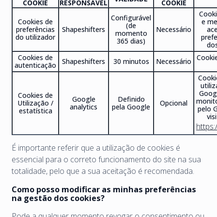
COOKIE
RESPONSÁVEL
COOKIE
Cooki
Configurável
Cookies de
e me
(de
preferências
Shapeshifters
Necessário
ace
momento
do utilizador
pref
365 dias)
dos
Cookies de
Cookie
Shapeshifters
30 minutos
Necessário
autenticação
Cooki
utili
Googl
Cookies de
Google
Definido
monito
Utilização /
Opcional
analytics
pela Google
pelo G
estatística
vis
https
É importante referir que a utilização de cookies é
essencial para o correto funcionamento do site na sua
totalidade, pelo que a sua aceitação é recomendada.
Como posso modificar as minhas preferências
na gestão dos cookies?
Pode a qualquer momento revogar o consentimento ou