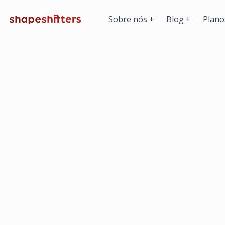
Sobre nós
+
Blog
+
Plano
Shapeshifters
Qual é a nossa essência.
Ciência
Fitness
Notícias
Nutrição
Psicologia
Saúde Feminina
Saúde Masculina
Suplementos