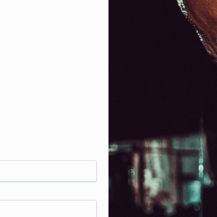
forma de
dependên
comercia
seguir.
VER MAIS
Email ou telemóvel
*