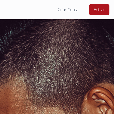
Criar Conta
Entrar
rmação Corporal – Quais os principais desafios?
os colaboradores. Junta-te a nós.
numa sociedade caraterizada pelo imediatismo. Nunca foi
l ter acesso a tudo de forma tão rápido e isso gera em nós
me impaciência e intolerância em vários pontos da nossa
balho, família ou até mesmo lazer. A expectativa de
mação do corpo personifica aquilo que é a sociedade e as
ões com maiores interações são aquelas que exibem as
es mais evidentes e no espaço de tempo mais reduzido.
Esteroides Anabolizantes | Principais
uências
shifters® a metodologia de trabalho é veemente contra o
uaisquer Esteroides Anabolizantes (EA) e derivados de