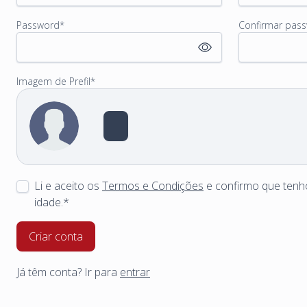
Password
*
Confirmar pas
Imagem de Prefil
*
Li e aceito os
Termos e Condições
e confirmo que tenh
idade.*
Criar conta
Já têm conta? Ir para
entrar