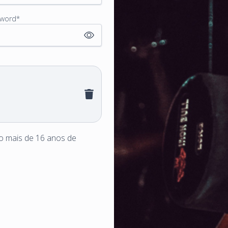
sword
*
Password
*
o mais de 16 anos de