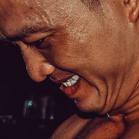
scriminada, pelos seus efeitos severos na saúde e
cia (Albano, G. et al, 2021). Certamente daria um bonito e
l post “antes e após”, mas não é o caminho que queremos