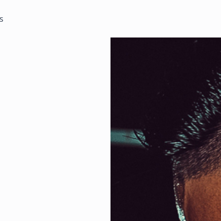
s
Recrutamento
Transfo
Procuramos sempre nov
Vivemos 
tão fáci
uma enor
vida tra
transfor
publicaç
alteraçõ
VER MAIS
Uso de 
Conseq
Na Shape
uso de q