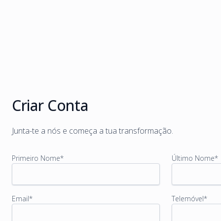
Ver todos +
Criar Conta
Junta-te a nós e começa a tua transformação.
Primeiro Nome
*
Último Nome
*
Email
*
Telemóvel
*